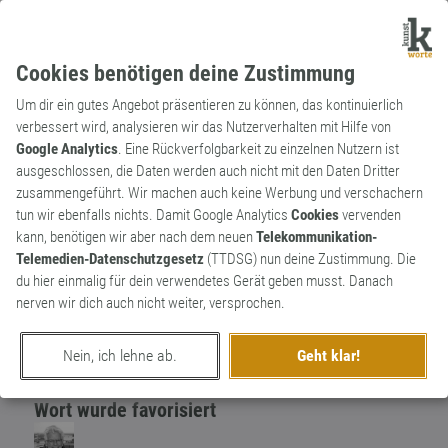
Cookies benötigen deine Zustimmung
Um dir ein gutes Angebot präsentieren zu können, das kontinuierlich
verbessert wird, analysieren wir das Nutzerverhalten mit Hilfe von
Google Analytics
. Eine Rückverfolgbarkeit zu einzelnen Nutzern ist
ausgeschlossen, die Daten werden auch nicht mit den Daten Dritter
Adjektiv
Kunstwort
zusammengeführt. Wir machen auch keine Werbung und verschachern
lautschwach
1
tun wir ebenfalls nichts. Damit Google Analytics
Cookies
vervenden
kann, benötigen wir aber nach dem neuen
Telekommunikation-
Gegenteil von lautstark.
Telemedien-Datenschutzgesetz
(TTDSG) nun deine Zustimmung. Die
0
du hier einmalig für dein verwendetes Gerät geben musst. Danach
nerven wir dich auch nicht weiter, versprochen.
erschaffen von
Michel C
am 12. Januar 2019
Nein, ich lehne ab.
Geht klar!
Wort wurde favorisiert