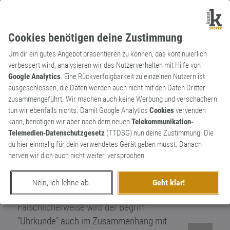
Cookies benötigen deine Zustimmung
Um dir ein gutes Angebot präsentieren zu können, das kontinuierlich
verbessert wird, analysieren wir das Nutzerverhalten mit Hilfe von
Google Analytics
. Eine Rückverfolgbarkeit zu einzelnen Nutzern ist
ausgeschlossen, die Daten werden auch nicht mit den Daten Dritter
Substantiv
Kunstwort
zusammengeführt. Wir machen auch keine Werbung und verschachern
Uhrkunde
tun wir ebenfalls nichts. Damit Google Analytics
Cookies
vervenden
kann, benötigen wir aber nach dem neuen
Telekommunikation-
Substantiv, weiblich Wissen um die
Telemedien-Datenschutzgesetz
(TTDSG) nun deine Zustimmung. Die
technischen Grundlagen von Uhren. Dem
du hier einmalig für dein verwendetes Gerät geben musst. Danach
geht i.d.R. eine Ausbildung zum Uhrmacher
nerven wir dich auch nicht weiter, versprochen.
voraus. Eine umfassende Uhrkunde besitzt
man jedoch erst nach bestehen der
Nein, ich lehne ab.
Geht klar!
Meisterprüfung im Uhrmacherhandwerk.
Fälschlicherweise wird der Begriff
"Uhrkunde" auch im Zusammenhang mit