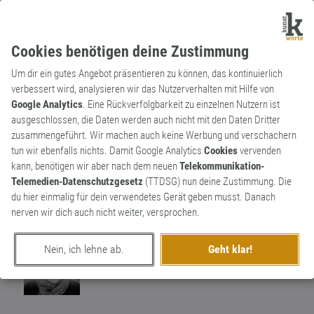
Cookies benötigen deine Zustimmung
Um dir ein gutes Angebot präsentieren zu können, das kontinuierlich
verbessert wird, analysieren wir das Nutzerverhalten mit Hilfe von
Google Analytics
. Eine Rückverfolgbarkeit zu einzelnen Nutzern ist
ausgeschlossen, die Daten werden auch nicht mit den Daten Dritter
Substantiv
Kunstwort
zusammengeführt. Wir machen auch keine Werbung und verschachern
Chatmüden
tun wir ebenfalls nichts. Damit Google Analytics
Cookies
vervenden
kann, benötigen wir aber nach dem neuen
Telekommunikation-
Das eigene Schläfrigwerden,wenn man
Telemedien-Datenschutzgesetz
(TTDSG) nun deine Zustimmung. Die
über längere Zeit seine Katze auf dem
1
du hier einmalig für dein verwendetes Gerät geben musst. Danach
Schoß streichelt
nerven wir dich auch nicht weiter, versprochen.
0
Nein, ich lehne ab.
Geht klar!
erschaffen von
Schmöckie
am 4. Oktober 2018