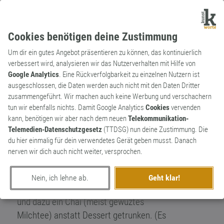
Cookies benötigen deine Zustimmung
Um dir ein gutes Angebot präsentieren zu können, das kontinuierlich
verbessert wird, analysieren wir das Nutzerverhalten mit Hilfe von
Google Analytics
. Eine Rückverfolgbarkeit zu einzelnen Nutzern ist
ausgeschlossen, die Daten werden auch nicht mit den Daten Dritter
Substantiv
Kunstwort
zusammengeführt. Wir machen auch keine Werbung und verschachern
Lunchai
tun wir ebenfalls nichts. Damit Google Analytics
Cookies
vervenden
kann, benötigen wir aber nach dem neuen
Telekommunikation-
Lunch - Mittagessen (Englisch) Brunch -
Telemedien-Datenschutzgesetz
(TTDSG) nun deine Zustimmung. Die
Breakfast + Lunch , ist ein verspätetes
du hier einmalig für dein verwendetes Gerät geben musst. Danach
Frühstück und ein verfrühtes Mittagessen.
nerven wir dich auch nicht weiter, versprochen.
Sowie 'Brunch' ist 'Lunchai' ein Begriff für
Lunch und Chai. Beim 'Lunchai' wird das
Nein, ich lehne ab.
Geht klar!
Mittagessen gegen Nachmittag gegessen
und dazu ein Chai (meist gewüztes
Milchtee) anstatt Dessert getrunken. (Es