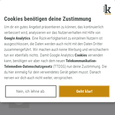
Cookies benötigen deine Zustimmung
Um dir ein gutes Angebot präsentieren zu können, das kontinuierlich
verbessert wird, analysieren wir das Nutzerverhalten mit Hilfe von
Google Analytics
. Eine Rückverfolgbarkeit zu einzelnen Nutzern ist
ausgeschlossen, die Daten werden auch nicht mit den Daten Dritter
Redewendung
Kunstwort
zusammengeführt. Wir machen auch keine Werbung und verschachern
Ich sag mal
tun wir ebenfalls nichts. Damit Google Analytics
Cookies
vervenden
kann, benötigen wir aber nach dem neuen
Telekommunikation-
Überflüssiger Zusatz und Aufblähung zum
Telemedien-Datenschutzgesetz
(TTDSG) nun deine Zustimmung. Die
Zweck des Drumherumredens und der
1
du hier einmalig für dein verwendetes Gerät geben musst. Danach
Zeitverschwendung.
nerven wir dich auch nicht weiter, versprochen.
2
Nein, ich lehne ab.
Geht klar!
erschaffen von
Birgitta
am 5. Juli 2013