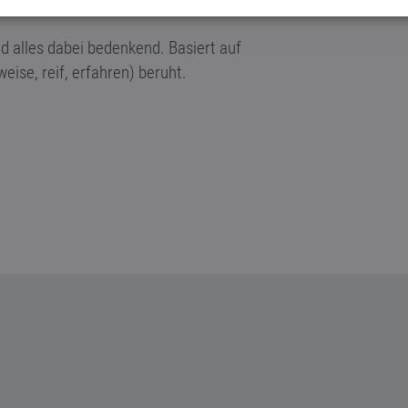
d alles dabei bedenkend. Basiert auf
eise, reif, erfahren) beruht.