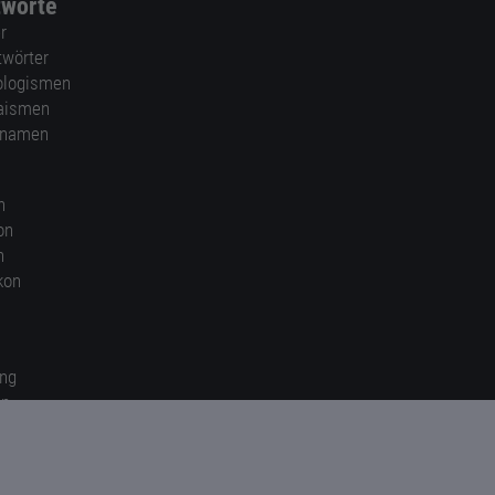
tworte
r
twörter
ologismen
aismen
nnamen
n
on
n
kon
ung
en
gen