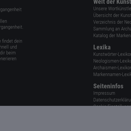
Welt der Kuns
Unsere Wortkünstle
ergangenheit
Übersicht der Kuns
llen
Verzeichnis der Ne
rgangenheit.
Sammlung an Arch
Katalog der Marke
 findet dein
Lexika
hnell und
 dir beim
Kunstwörter-Lexiko
nerieren
Neologismen-Lexik
Archaismen-Lexiko
Markennamen-Lexi
Seiteninfos
Impressum
Datenschutzerklär
Cookie-Einstellung
Nutzungsbedingun
AGB