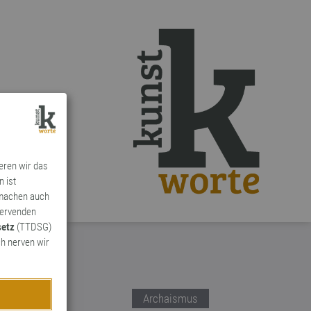
ieren wir das
n ist
 machen auch
ervenden
setz
(TTDSG)
h nerven wir
Archaismus