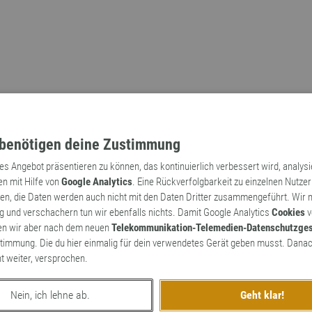
benötigen deine Zustimmung
tes Angebot präsentieren zu können, das kontinuierlich verbessert wird, analys
en mit Hilfe von
Google Analytics
. Eine Rückverfolgbarkeit zu einzelnen Nutzer
n, die Daten werden auch nicht mit den Daten Dritter zusammengeführt. Wir
Archaismen
Markennamen
 und verschachern tun wir ebenfalls nichts. Damit Google Analytics
Cookies
v
en wir aber nach dem neuen
Telekommunikation-Telemedien-Datenschutzge
timmung. Die du hier einmalig für dein verwendetes Gerät geben musst. Danac
ht weiter, versprochen.
Nein, ich lehne ab.
Geht klar!