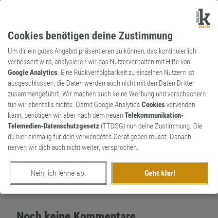
Cookies benötigen deine Zustimmung
Um dir ein gutes Angebot präsentieren zu können, das kontinuierlich
verbessert wird, analysieren wir das Nutzerverhalten mit Hilfe von
Google Analytics
. Eine Rückverfolgbarkeit zu einzelnen Nutzern ist
ausgeschlossen, die Daten werden auch nicht mit den Daten Dritter
Substantiv
Archaismus
zusammengeführt. Wir machen auch keine Werbung und verschachern
Spezerei
0
tun wir ebenfalls nichts. Damit Google Analytics
Cookies
vervenden
kann, benötigen wir aber nach dem neuen
Telekommunikation-
Substantiv, feminin. Delikatesse, Leckerei.
Telemedien-Datenschutzgesetz
(TTDSG) nun deine Zustimmung. Die
0
du hier einmalig für dein verwendetes Gerät geben musst. Danach
nerven wir dich auch nicht weiter, versprochen.
erschaffen von
Sprechreiz
am 2. Juli 2017
Nein, ich lehne ab.
Geht klar!
Noch keine Kommentare