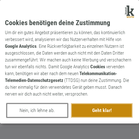
Cookies benötigen deine Zustimmung
Um dir ein gutes Angebot präsentieren zu können, das kontinuierlich
verbessert wird, analysieren wir das Nutzerverhalten mit Hilfe von
Google Analytics
. Eine Rückverfolgbarkeit zu einzelnen Nutzern ist
ausgeschlossen, die Daten werden auch nicht mit den Daten Dritter
Substantiv
Archaismus
zusammengeführt. Wir machen auch keine Werbung und verschachern
Bemme
tun wir ebenfalls nichts. Damit Google Analytics
Cookies
vervenden
kann, benötigen wir aber nach dem neuen
Telekommunikation-
Wort für dicke Arulle oder dickes
0
Telemedien-Datenschutzgesetz
(TTDSG) nun deine Zustimmung. Die
Butterbrot
du hier einmalig für dein verwendetes Gerät geben musst. Danach
0
nerven wir dich auch nicht weiter, versprochen.
erschaffen von
Rubycon
am 31. August 2016
Nein, ich lehne ab.
Geht klar!