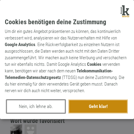
Cookies benötigen deine Zustimmung
Um dir ein gutes Angebot präsentieren zu können, das kontinuierlich
verbessert wird, analysieren wir das Nutzerverhalten mit Hilfe von
Google Analytics
. Eine Rückverfolgbarkeit zu einzelnen Nutzern ist
ausgeschlossen, die Daten werden auch nicht mit den Daten Dritter
Substantiv
Archaismus
zusammengeführt. Wir machen auch keine Werbung und verschachern
Wiegenfest
tun wir ebenfalls nichts. Damit Google Analytics
Cookies
vervenden
kann, benötigen wir aber nach dem neuen
Telekommunikation-
Der Geburtstag. Ein schöner Begriff, der
2
Telemedien-Datenschutzgesetz
(TTDSG) nun deine Zustimmung. Die
poetisch klingt.
du hier einmalig für dein verwendetes Gerät geben musst. Danach
0
nerven wir dich auch nicht weiter, versprochen.
erschaffen von
Rubycon
am 31. August 2016
Nein, ich lehne ab.
Geht klar!
Wort wurde favorisiert