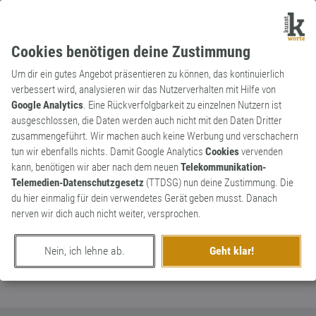
Cookies benötigen deine Zustimmung
Um dir ein gutes Angebot präsentieren zu können, das kontinuierlich
verbessert wird, analysieren wir das Nutzerverhalten mit Hilfe von
Google Analytics
. Eine Rückverfolgbarkeit zu einzelnen Nutzern ist
ausgeschlossen, die Daten werden auch nicht mit den Daten Dritter
Redewendung
Archaismus
zusammengeführt. Wir machen auch keine Werbung und verschachern
Werte Reisende
tun wir ebenfalls nichts. Damit Google Analytics
Cookies
vervenden
kann, benötigen wir aber nach dem neuen
Telekommunikation-
Anstatt verehrte Reisende, schnoddrig,
Telemedien-Datenschutzgesetz
(TTDSG) nun deine Zustimmung. Die
schräge, unhöfliche Ansprache, vielen als
0
du hier einmalig für dein verwendetes Gerät geben musst. Danach
Quatschdeutsch bekannt.
nerven wir dich auch nicht weiter, versprochen.
0
Nein, ich lehne ab.
Geht klar!
erschaffen von
Rubycon
am 31. August 2016