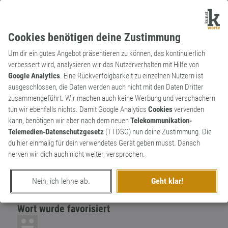
Cookies benötigen deine Zustimmung
Um dir ein gutes Angebot präsentieren zu können, das kontinuierlich
verbessert wird, analysieren wir das Nutzerverhalten mit Hilfe von
Google Analytics
. Eine Rückverfolgbarkeit zu einzelnen Nutzern ist
ausgeschlossen, die Daten werden auch nicht mit den Daten Dritter
Verb
Archaismus
zusammengeführt. Wir machen auch keine Werbung und verschachern
ausbedingen
1
tun wir ebenfalls nichts. Damit Google Analytics
Cookies
vervenden
kann, benötigen wir aber nach dem neuen
Telekommunikation-
Etwas zur Bedingung machen.
Telemedien-Datenschutzgesetz
(TTDSG) nun deine Zustimmung. Die
0
du hier einmalig für dein verwendetes Gerät geben musst. Danach
nerven wir dich auch nicht weiter, versprochen.
erschaffen von
gerlind
am 19. Juni 2016
Nein, ich lehne ab.
Geht klar!
Wort wurde favorisiert