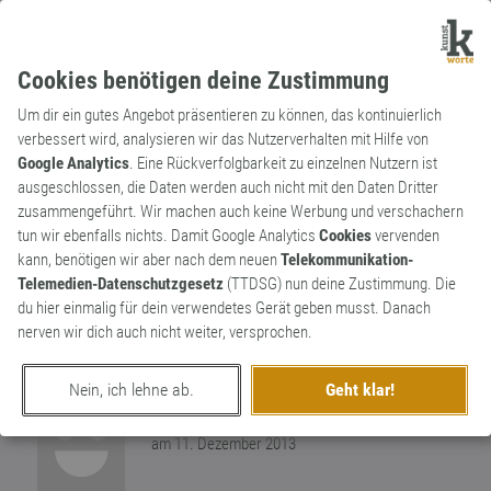
Cookies benötigen deine Zustimmung
Um dir ein gutes Angebot präsentieren zu können, das kontinuierlich
verbessert wird, analysieren wir das Nutzerverhalten mit Hilfe von
Google Analytics
. Eine Rückverfolgbarkeit zu einzelnen Nutzern ist
ausgeschlossen, die Daten werden auch nicht mit den Daten Dritter
Substantiv
Archaismus
zusammengeführt. Wir machen auch keine Werbung und verschachern
Kleppermantel
tun wir ebenfalls nichts. Damit Google Analytics
Cookies
vervenden
kann, benötigen wir aber nach dem neuen
Telekommunikation-
1920 von Johann Klepper entwickelter
Telemedien-Datenschutzgesetz
(TTDSG) nun deine Zustimmung. Die
wasserdichter, leichter Überzugmantel.
du hier einmalig für dein verwendetes Gerät geben musst. Danach
Vorläufer des Ostfriesennerz, erfreute sich
0
nerven wir dich auch nicht weiter, versprochen.
grosser Beliebtheit.
0
Nein, ich lehne ab.
Geht klar!
erschaffen von
Martin Söchting
am 11. Dezember 2013