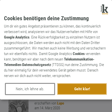
Cookies benötigen deine Zustimmung
Um dir ein gutes Angebot präsentieren zu können, das kontinuierlich
verbessert wird, analysieren wir das Nutzerverhalten mit Hilfe von
Google Analytics
. Eine Rückverfolgbarkeit zu einzelnen Nutzern ist
ausgeschlossen, die Daten werden auch nicht mit den Daten Dritter
Verb
Archaismus
zusammengeführt. Wir machen auch keine Werbung und verschachern
wappnen
tun wir ebenfalls nichts. Damit Google Analytics
Cookies
vervenden
kann, benötigen wir aber nach dem neuen
Telekommunikation-
gegen Vorwürfe,Gefahren vorbereitet
Telemedien-Datenschutzgesetz
(TTDSG) nun deine Zustimmung. Die
sein.Sich auf etwas
du hier einmalig für dein verwendetes Gerät geben musst. Danach
(kommendes)einrichten "Die Scheunen
nerven wir dich auch nicht weiter, versprochen.
waren gefüllt,man war vor dem
0
kommenden Winter gewappnet"
Nein, ich lehne ab.
Geht klar!
0
erschaffen von
Lupo
am 14. März 2020