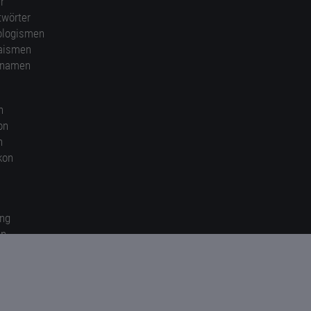
r
twörter
ologismen
aismen
nnamen
n
on
n
kon
ung
en
gen