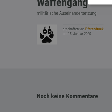
Waffengang
militärische Auseinandersetzung
erschaffen von
Pfotendruck
am 15. Januar 2020
Noch keine Kommentare