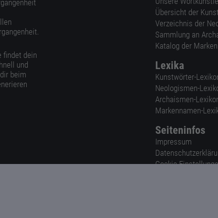
Unsere Wortkünstle
ergangenheit
Übersicht der Kuns
llen
Verzeichnis der Ne
rgangenheit.
Sammlung an Arch
Katalog der Marke
 findet dein
Lexika
hnell und
 dir beim
Kunstwörter-Lexiko
nerieren
Neologismen-Lexik
Archaismen-Lexiko
Markennamen-Lexi
Seiteninfos
Impressum
Datenschutzerklär
Cookie-Einstellung
Nutzungsbedingun
AGB