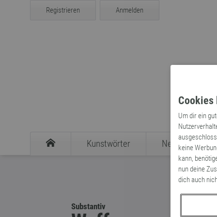
Registrieren
Anmelden
Cookies 
Um dir ein gu
Nutzerverhalt
ausgeschlosse
Kunstwörter
Neologismen
keine Werbung
kann, benötig
nun deine Zus
dich auch nic
Substantiv