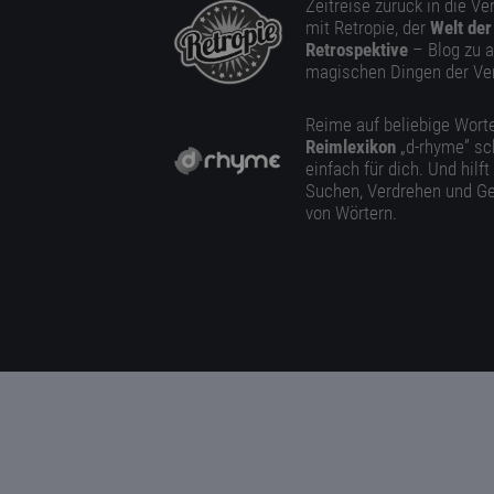
Zeitreise zurück in die V
mit Retropie, der
Welt der
Retrospektive
– Blog zu a
magischen Dingen der Ve
Reime auf beliebige Worte
Reimlexikon
„d-rhyme” sc
einfach für dich. Und hilft
Suchen, Verdrehen und Ge
von Wörtern.