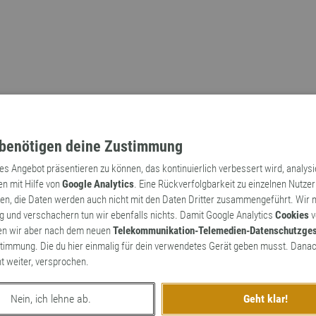
benötigen deine Zustimmung
tes Angebot präsentieren zu können, das kontinuierlich verbessert wird, analys
en mit Hilfe von
Google Analytics
. Eine Rückverfolgbarkeit zu einzelnen Nutzer
n, die Daten werden auch nicht mit den Daten Dritter zusammengeführt. Wir
Archaismen
Markennamen
 und verschachern tun wir ebenfalls nichts. Damit Google Analytics
Cookies
v
en wir aber nach dem neuen
Telekommunikation-Telemedien-Datenschutzge
timmung. Die du hier einmalig für dein verwendetes Gerät geben musst. Danac
ht weiter, versprochen.
Nein, ich lehne ab.
Geht klar!