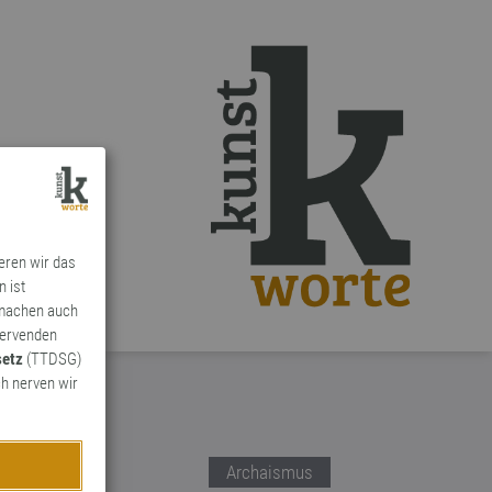
ieren wir das
n ist
 machen auch
ervenden
setz
(TTDSG)
h nerven wir
Archaismus