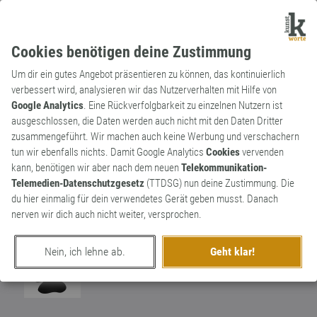
Cookies benötigen deine Zustimmung
Um dir ein gutes Angebot präsentieren zu können, das kontinuierlich
verbessert wird, analysieren wir das Nutzerverhalten mit Hilfe von
Google Analytics
. Eine Rückverfolgbarkeit zu einzelnen Nutzern ist
ausgeschlossen, die Daten werden auch nicht mit den Daten Dritter
Substantiv
Archaismus
zusammengeführt. Wir machen auch keine Werbung und verschachern
Koffer (mil.)
tun wir ebenfalls nichts. Damit Google Analytics
Cookies
vervenden
kann, benötigen wir aber nach dem neuen
Telekommunikation-
besonders bei der Artillerie - ein Geschoß,
Telemedien-Datenschutzgesetz
(TTDSG) nun deine Zustimmung. Die
das sein Ziel nicht trifft, ist eines welches
1
du hier einmalig für dein verwendetes Gerät geben musst. Danach
verreist und ist folglich ein "Koffer".
nerven wir dich auch nicht weiter, versprochen.
0
Nein, ich lehne ab.
Geht klar!
erschaffen von
Pfotendruck
am 15. Januar 2020