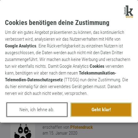
Cookies benötigen deine Zustimmung
Um dir ein gutes Angebot präsentieren zu können, das kontinuierlich
verbessert wird, analysieren wir das Nutzerverhalten mit Hilfe von
Google Analytics
. Eine Rückverfolgbarkeit zu einzelnen Nutzern ist
ausgeschlossen, die Daten werden auch nicht mit den Daten Dritter
Adjektiv
Archaismus
zusammengeführt. Wir machen auch keine Werbung und verschachern
bedungen
tun wir ebenfalls nichts. Damit Google Analytics
Cookies
vervenden
kann, benötigen wir aber nach dem neuen
Telekommunikation-
Passivform von bedingt in der
Telemedien-Datenschutzgesetz
(TTDSG) nun deine Zustimmung. Die
Vergangenheit - heute ersetzt durch das
du hier einmalig für dein verwendetes Gerät geben musst. Danach
Konstrukt: "es war bedingt gewesen"...oder
nerven wir dich auch nicht weiter, versprochen.
so ähnlich. (Warum einfach, wenn's auch
0
kompliziert geht?)
Nein, ich lehne ab.
Geht klar!
0
erschaffen von
Pfotendruck
am 15. Januar 2020