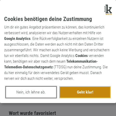
Cookies benötigen deine Zustimmung
Um dir ein gutes Angebot präsentieren zu können, das kontinuierlich
verbessert wird, analysieren wir das Nutzerverhalten mit Hilfe von
Google Analytics
. Eine Rückverfolgbarkeit zu einzelnen Nutzern ist
ausgeschlossen, die Daten werden auch nicht mit den Daten Dritter
Adverb
Archaismus
zusammengeführt. Wir machen auch keine Werbung und verschachern
traun
tun wir ebenfalls nichts. Damit Google Analytics
Cookies
vervenden
kann, benötigen wir aber nach dem neuen
Telekommunikation-
fürwahr Ein traun zu Unrecht in
1
Telemedien-Datenschutzgesetz
(TTDSG) nun deine Zustimmung. Die
Vergessenheit geratenes Wort.
du hier einmalig für dein verwendetes Gerät geben musst. Danach
1
nerven wir dich auch nicht weiter, versprochen.
erschaffen von
Pfotendruck
am 15. Januar 2020
Nein, ich lehne ab.
Geht klar!
Wort wurde favorisiert