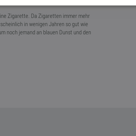
eine Zigarette. Da Zigaretten immer mehr
cheinlich in wenigen Jahren so gut wie
kaum noch jemand an
blauen Dunst
und den