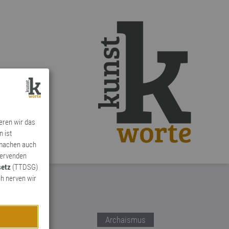
ieren wir das
n ist
 machen auch
ervenden
setz
(TTDSG)
h nerven wir
Archaismus