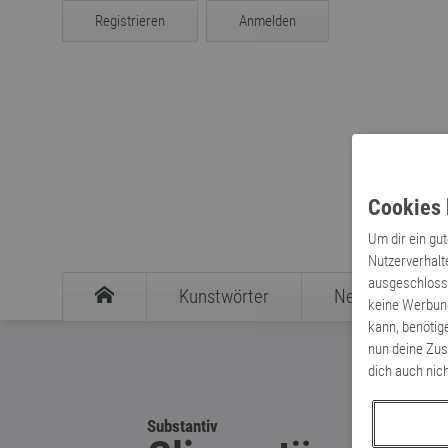
Registrieren
Anmelden
Cookies 
Um dir ein gu
Nutzerverhalt
ausgeschlosse
Kunstwörter
Neologismen
keine Werbung
kann, benötig
nun deine Zus
dich auch nic
Substantiv