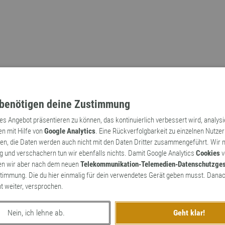
benötigen deine Zustimmung
tes Angebot präsentieren zu können, das kontinuierlich verbessert wird, analys
en mit Hilfe von
Google Analytics
. Eine Rückverfolgbarkeit zu einzelnen Nutzer
n, die Daten werden auch nicht mit den Daten Dritter zusammengeführt. Wir
Archaismen
Markennamen
 und verschachern tun wir ebenfalls nichts. Damit Google Analytics
Cookies
v
en wir aber nach dem neuen
Telekommunikation-Telemedien-Datenschutzge
timmung. Die du hier einmalig für dein verwendetes Gerät geben musst. Danac
ht weiter, versprochen.
Nein, ich lehne ab.
Geht klar!