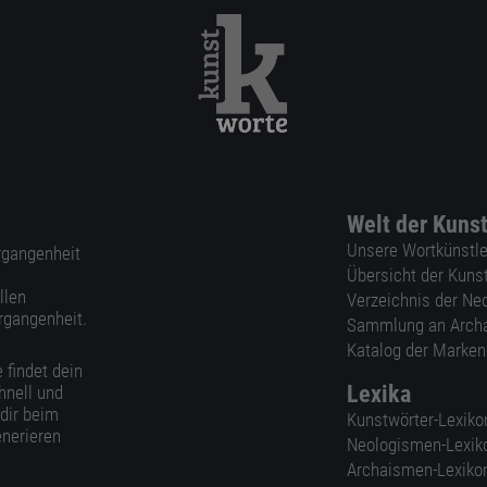
Welt der Kuns
Unsere Wortkünstle
ergangenheit
Übersicht der Kuns
llen
Verzeichnis der Ne
rgangenheit.
Sammlung an Arch
Katalog der Marke
 findet dein
Lexika
hnell und
 dir beim
Kunstwörter-Lexiko
nerieren
Neologismen-Lexik
Archaismen-Lexiko