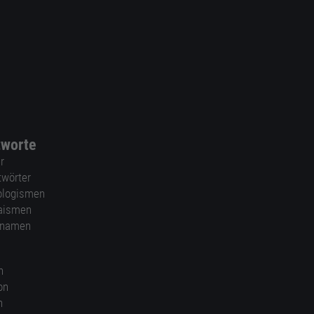
tworte
r
twörter
ologismen
aismen
nnamen
n
on
n