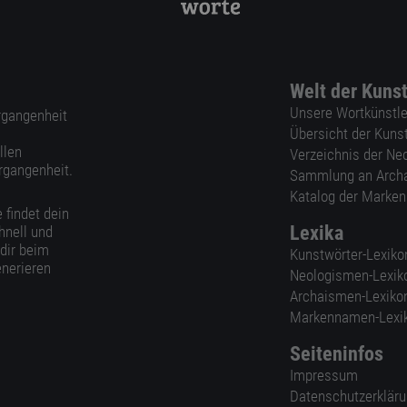
Welt der Kuns
Unsere Wortkünstle
ergangenheit
Übersicht der Kuns
llen
Verzeichnis der Ne
rgangenheit.
Sammlung an Arch
Katalog der Marke
 findet dein
Lexika
hnell und
 dir beim
Kunstwörter-Lexiko
nerieren
Neologismen-Lexik
Archaismen-Lexiko
Markennamen-Lexi
Seiteninfos
Impressum
Datenschutzerklär