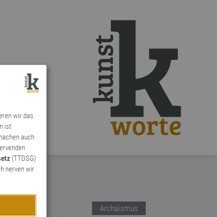
ieren wir das
n ist
 machen auch
ervenden
setz
(TTDSG)
h nerven wir
Archaismus