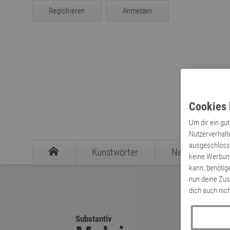
Registrieren
Anmelden
Cookies 
Um dir ein gu
Nutzerverhalt
ausgeschlosse
Kunstwörter
Neologismen
keine Werbung
kann, benötig
nun deine Zus
dich auch nic
Substantiv