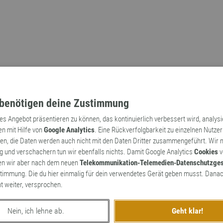
benötigen deine Zustimmung
tes Angebot präsentieren zu können, das kontinuierlich verbessert wird, analys
en mit Hilfe von
Google Analytics
. Eine Rückverfolgbarkeit zu einzelnen Nutzer
n, die Daten werden auch nicht mit den Daten Dritter zusammengeführt. Wir
Archaismen
Markennamen
 und verschachern tun wir ebenfalls nichts. Damit Google Analytics
Cookies
v
en wir aber nach dem neuen
Telekommunikation-Telemedien-Datenschutzge
timmung. Die du hier einmalig für dein verwendetes Gerät geben musst. Danac
ht weiter, versprochen.
Nein, ich lehne ab.
Geht klar!