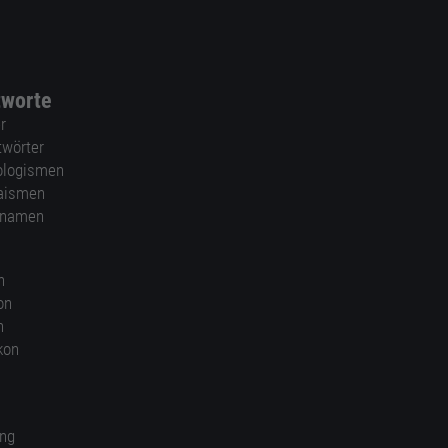
tworte
r
twörter
ologismen
aismen
nnamen
n
on
n
kon
ung