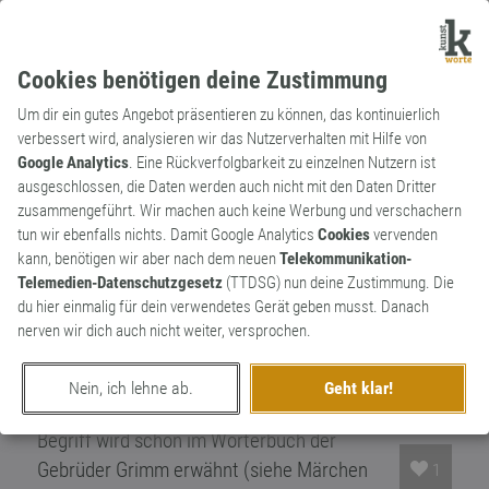
Cookies benötigen deine Zustimmung
Um dir ein gutes Angebot präsentieren zu können, das kontinuierlich
verbessert wird, analysieren wir das Nutzerverhalten mit Hilfe von
Google Analytics
. Eine Rückverfolgbarkeit zu einzelnen Nutzern ist
ausgeschlossen, die Daten werden auch nicht mit den Daten Dritter
Verb
Archaismus
zusammengeführt. Wir machen auch keine Werbung und verschachern
strullen
tun wir ebenfalls nichts. Damit Google Analytics
Cookies
vervenden
kann, benötigen wir aber nach dem neuen
Telekommunikation-
Ursprüngliche Bedeutung war: Eine
Telemedien-Datenschutzgesetz
(TTDSG) nun deine Zustimmung. Die
Flüssigkeit geräuschvoll in ein Gefäß
du hier einmalig für dein verwendetes Gerät geben musst. Danach
bringen,z.B.Milch in den Melkeimer aber
nerven wir dich auch nicht weiter, versprochen.
auch Urin in das Nachtgeschirr.Später fast
ausschließlich in der Bedeutung von
Nein, ich lehne ab.
Geht klar!
urinieren,Wasser lassen verwendet. Der
Begriff wird schon im Wörterbuch der
Gebrüder Grimm erwähnt (siehe Märchen
1