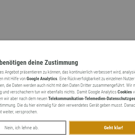
benötigen deine Zustimmung
tes Angebot präsentieren zu können, das kontinuierlich verbessert wird, analys
en mit Hilfe von
Google Analytics
. Eine Rückverfolgbarkeit zu einzelnen Nutzer
n, die Daten werden auch nicht mit den Daten Dritter zusammengeführt. Wir
Archaismen
Markennamen
 und verschachern tun wir ebenfalls nichts. Damit Google Analytics
Cookies
v
en wir aber nach dem neuen
Telekommunikation-Telemedien-Datenschutzge
timmung. Die du hier einmalig für dein verwendetes Gerät geben musst. Danac
ht weiter, versprochen.
Nein, ich lehne ab.
Geht klar!