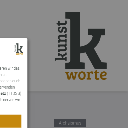
ieren wir das
n ist
 machen auch
ervenden
setz
(TTDSG)
h nerven wir
Archaismus