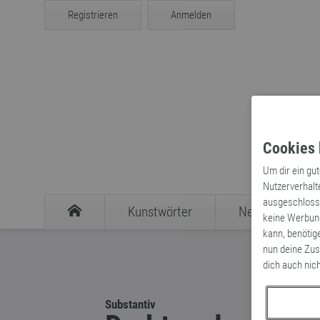
Registrieren
Anmelden
Cookies 
Um dir ein gu
Nutzerverhalt
ausgeschlosse
Kunstwörter
Neologismen
keine Werbung
kann, benötig
nun deine Zus
dich auch nic
Substantiv