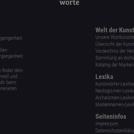
Welt der Kuns
Unsere Wortkünstle
ergangenheit
Übersicht der Kuns
llen
Verzeichnis der Ne
rgangenheit.
Sammlung an Arch
Katalog der Marke
 findet dein
Lexika
hnell und
 dir beim
Kunstwörter-Lexiko
nerieren
Neologismen-Lexik
Archaismen-Lexiko
Markennamen-Lexi
Seiteninfos
Impressum
Datenschutzerklär