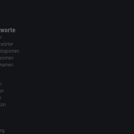
tworte
r
twörter
ologismen
aismen
nnamen
n
on
n
kon
ung