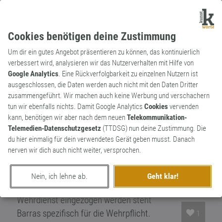
Cookies benötigen deine Zustimmung
Um dir ein gutes Angebot präsentieren zu können, das kontinuierlich
verbessert wird, analysieren wir das Nutzerverhalten mit Hilfe von
Google Analytics
. Eine Rückverfolgbarkeit zu einzelnen Nutzern ist
ausgeschlossen, die Daten werden auch nicht mit den Daten Dritter
Substantiv
Archaismus
zusammengeführt. Wir machen auch keine Werbung und verschachern
Barras
tun wir ebenfalls nichts. Damit Google Analytics
Cookies
vervenden
kann, benötigen wir aber nach dem neuen
Telekommunikation-
Der Ausdruck Barras bezeichnet in der
Telemedien-Datenschutzgesetz
(TTDSG) nun deine Zustimmung. Die
Soldatensprache seit etwa 1870 die
du hier einmalig für dein verwendetes Gerät geben musst. Danach
Armee, das Militär, in Deutschland seltener
nerven wir dich auch nicht weiter, versprochen.
die Bundeswehr, da Barras vor allem als
Synonym für die Wehrmacht stand. Im
Nein, ich lehne ab.
Geht klar!
Ausdruck zum Barras müssen = zum
Wehrdienst eingezogen werden steht
Barras spezifisch für die Wehrpflicht.
1