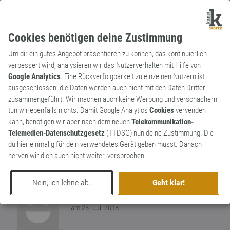
Cookies benötigen deine Zustimmung
Um dir ein gutes Angebot präsentieren zu können, das kontinuierlich
verbessert wird, analysieren wir das Nutzerverhalten mit Hilfe von
Google Analytics
. Eine Rückverfolgbarkeit zu einzelnen Nutzern ist
ausgeschlossen, die Daten werden auch nicht mit den Daten Dritter
Redewendung
Archaismus
zusammengeführt. Wir machen auch keine Werbung und verschachern
Auf die Pelle rücken
tun wir ebenfalls nichts. Damit Google Analytics
Cookies
vervenden
kann, benötigen wir aber nach dem neuen
Telekommunikation-
Zu nahe kommen, keine gebotene Distanz
Telemedien-Datenschutzgesetz
(TTDSG) nun deine Zustimmung. Die
halten. Sowohl räumlich als auch im Sinne
du hier einmalig für dein verwendetes Gerät geben musst. Danach
von in aufdringlicher Art Kontakt suchen.
0
nerven wir dich auch nicht weiter, versprochen.
Pelle=Haut
0
Nein, ich lehne ab.
Geht klar!
erschaffen von
Frau H. aus K.
am 23. Juli 2018