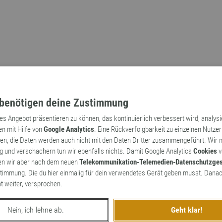
benötigen deine Zustimmung
tes Angebot präsentieren zu können, das kontinuierlich verbessert wird, analys
en mit Hilfe von
Google Analytics
. Eine Rückverfolgbarkeit zu einzelnen Nutzer
n, die Daten werden auch nicht mit den Daten Dritter zusammengeführt. Wir
Archaismen
Markennamen
 und verschachern tun wir ebenfalls nichts. Damit Google Analytics
Cookies
v
en wir aber nach dem neuen
Telekommunikation-Telemedien-Datenschutzge
timmung. Die du hier einmalig für dein verwendetes Gerät geben musst. Danac
ht weiter, versprochen.
Nein, ich lehne ab.
Geht klar!