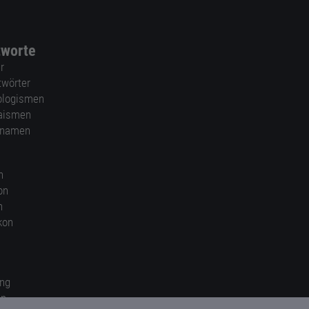
tworte
r
twörter
ologismen
aismen
nnamen
n
on
n
kon
ung
en