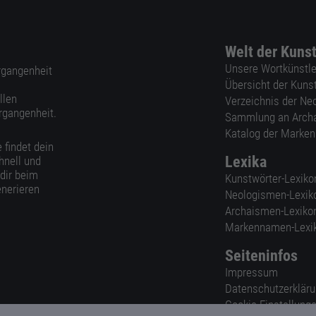
Welt der Kuns
Unsere Wortkünstle
ergangenheit
Übersicht der Kuns
llen
Verzeichnis der Ne
rgangenheit.
Sammlung an Arch
Katalog der Marke
 findet dein
Lexika
hnell und
 dir beim
Kunstwörter-Lexiko
nerieren
Neologismen-Lexik
Archaismen-Lexiko
Markennamen-Lexi
Seiteninfos
Impressum
Datenschutzerklär
Cookie-Einstellung