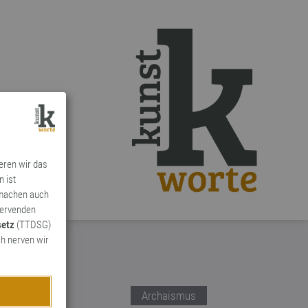
ieren wir das
n ist
 machen auch
ervenden
setz
(TTDSG)
h nerven wir
Archaismus