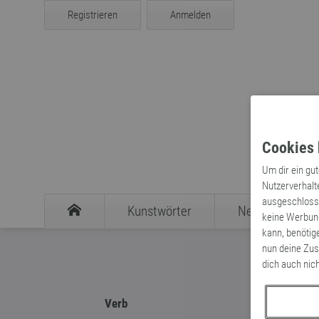
Registrieren
Anmelden
Cookies 
Um dir ein gu
Nutzerverhalt
ausgeschlosse
Kunstwörter
Neologismen
keine Werbung
kann, benötig
nun deine Zus
dich auch nic
Verb