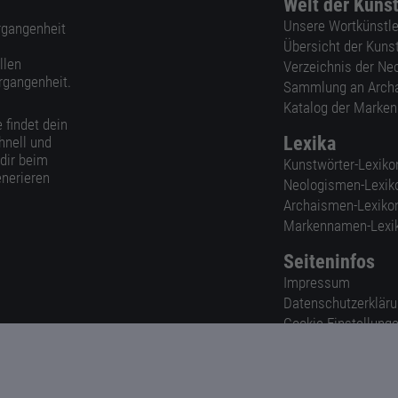
Welt der Kuns
Unsere Wortkünstle
ergangenheit
Übersicht der Kuns
llen
Verzeichnis der Ne
rgangenheit.
Sammlung an Arch
Katalog der Marke
 findet dein
Lexika
hnell und
 dir beim
Kunstwörter-Lexiko
nerieren
Neologismen-Lexik
Archaismen-Lexiko
Markennamen-Lexi
Seiteninfos
Impressum
Datenschutzerklär
Cookie-Einstellung
Nutzungsbedingun
AGB