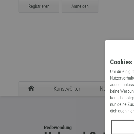
Registrieren
Anmelden
Cookies 
Um dir ein gu
Nutzerverhalt
ausgeschlosse
Kunstwörter
Neologismen
keine Werbung
kann, benötig
nun deine Zus
dich auch nic
Redewendung