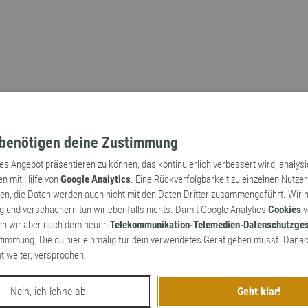
benötigen deine Zustimmung
tes Angebot präsentieren zu können, das kontinuierlich verbessert wird, analys
en mit Hilfe von
Google Analytics
. Eine Rückverfolgbarkeit zu einzelnen Nutzer
n, die Daten werden auch nicht mit den Daten Dritter zusammengeführt. Wir
Archaismen
Markennamen
 und verschachern tun wir ebenfalls nichts. Damit Google Analytics
Cookies
v
en wir aber nach dem neuen
Telekommunikation-Telemedien-Datenschutzge
timmung. Die du hier einmalig für dein verwendetes Gerät geben musst. Danac
ht weiter, versprochen.
Nein, ich lehne ab.
Geht klar!