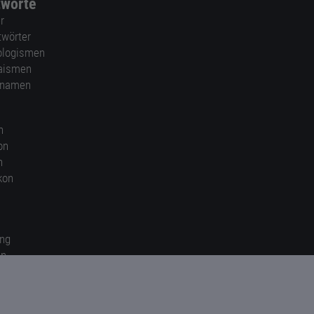
tworte
r
twörter
ologismen
aismen
nnamen
n
on
n
kon
ung
en
gen