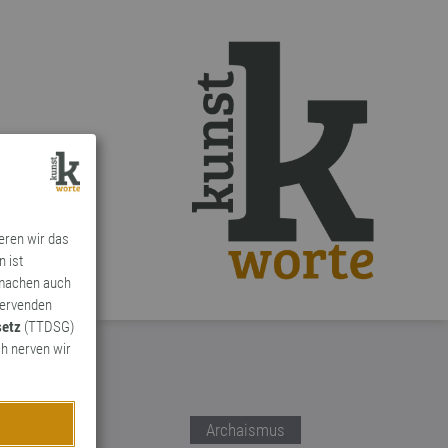
ieren wir das
n ist
 machen auch
ervenden
setz
(TTDSG)
h nerven wir
Archaismus