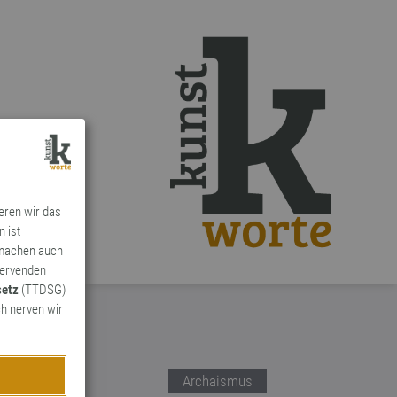
ieren wir das
n ist
 machen auch
ervenden
setz
(TTDSG)
h nerven wir
Archaismus