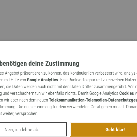
benötigen deine Zustimmung
tes Angebot präsentieren zu können, das kontinuierlich verbessert wird, analys
en mit Hilfe von
Google Analytics
. Eine Rückverfolgbarkeit zu einzelnen Nutzer
n, die Daten werden auch nicht mit den Daten Dritter zusammengeführt. Wir
Archaismen
Markennamen
 und verschachern tun wir ebenfalls nichts. Damit Google Analytics
Cookies
v
en wir aber nach dem neuen
Telekommunikation-Telemedien-Datenschutzge
timmung. Die du hier einmalig für dein verwendetes Gerät geben musst. Danac
ht weiter, versprochen.
Nein, ich lehne ab.
Geht klar!