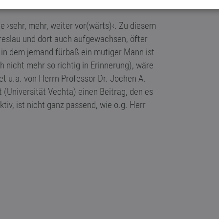
e ›sehr, mehr, weiter vor(wärts)‹. Zu diesem
Breslau und dort auch aufgewachsen, öfter
, in dem jemand fürbaß ein mutiger Mann ist
h nicht mehr so richtig in Erinnerung), wäre
net u.a. von Herrn Professor Dr. Jochen A.
(Universität Vechta) einen Beitrag, den es
ktiv, ist nicht ganz passend, wie o.g. Herr