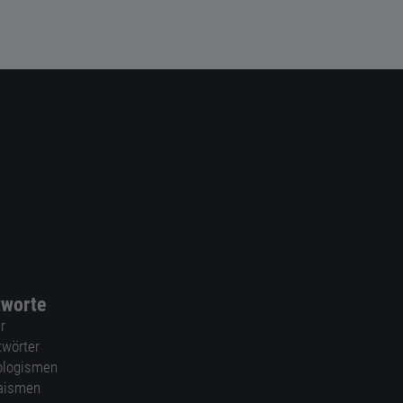
tworte
r
twörter
ologismen
aismen