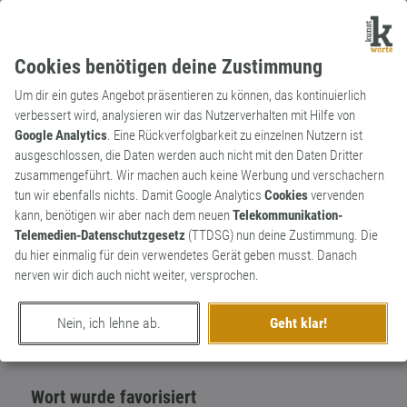
Cookies benötigen deine Zustimmung
Um dir ein gutes Angebot präsentieren zu können, das kontinuierlich
verbessert wird, analysieren wir das Nutzerverhalten mit Hilfe von
Google Analytics
. Eine Rückverfolgbarkeit zu einzelnen Nutzern ist
ausgeschlossen, die Daten werden auch nicht mit den Daten Dritter
Substantiv
Archaismus
zusammengeführt. Wir machen auch keine Werbung und verschachern
Cochonnerie
tun wir ebenfalls nichts. Damit Google Analytics
Cookies
vervenden
kann, benötigen wir aber nach dem neuen
Telekommunikation-
Unflätigkeit, Zote, Schweinerei. Entstammt
1
Telemedien-Datenschutzgesetz
(TTDSG) nun deine Zustimmung. Die
cochon (frz. Schwein).
du hier einmalig für dein verwendetes Gerät geben musst. Danach
0
nerven wir dich auch nicht weiter, versprochen.
erschaffen von
DJ Paul Katz
am 29. September 2017
Nein, ich lehne ab.
Geht klar!
Wort wurde favorisiert