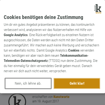
Cookies benötigen deine Zustimmung
Um dir ein gutes Angebot präsentieren zu können, das kontinuierlich
verbessert wird, analysieren wir das Nutzerverhalten mit Hilfe von
Google Analytics
. Eine Rückverfolgbarkeit zu einzelnen Nutzern ist
ausgeschlossen, die Daten werden auch nicht mit den Daten Dritter
Substantiv
Archaismus
zusammengeführt. Wir machen auch keine Werbung und verschachern
Bruttoregistertonne
tun wir ebenfalls nichts. Damit Google Analytics
Cookies
vervenden
kann, benötigen wir aber nach dem neuen
Telekommunikation-
Veraltete Volumen-Maßeinheit aller
Telemedien-Datenschutzgesetz
(TTDSG) nun deine Zustimmung. Die
Ladungs-, Passagier-, und sonstigen
du hier einmalig für dein verwendetes Gerät geben musst. Danach
Räume eines Schiffes. Eine
nerven wir dich auch nicht weiter, versprochen.
Bruttoregistertonne (BRT) entspricht 100
0
Kubik-Fuß = 2,83 Kubikmeter.
Nein, ich lehne ab.
Geht klar!
0
erschaffen von
Kunstworte
am 19. August 2017