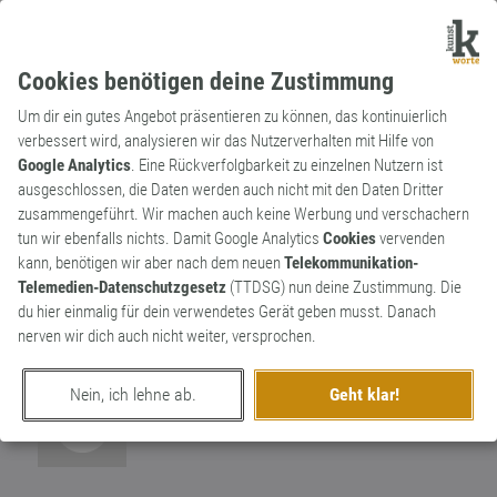
Cookies benötigen deine Zustimmung
Um dir ein gutes Angebot präsentieren zu können, das kontinuierlich
verbessert wird, analysieren wir das Nutzerverhalten mit Hilfe von
Google Analytics
. Eine Rückverfolgbarkeit zu einzelnen Nutzern ist
ausgeschlossen, die Daten werden auch nicht mit den Daten Dritter
Substantiv
Archaismus
zusammengeführt. Wir machen auch keine Werbung und verschachern
Gamaschen
tun wir ebenfalls nichts. Damit Google Analytics
Cookies
vervenden
kann, benötigen wir aber nach dem neuen
Telekommunikation-
Schutz aus Leder oder Stoff gegen
Telemedien-Datenschutzgesetz
(TTDSG) nun deine Zustimmung. Die
Verletzungen, Kälte oder Schmutz ,
0
du hier einmalig für dein verwendetes Gerät geben musst. Danach
zwischen Schuh und Knie, z.T. darüber
nerven wir dich auch nicht weiter, versprochen.
0
Nein, ich lehne ab.
Geht klar!
erschaffen von
susanne
am 4. August 2017