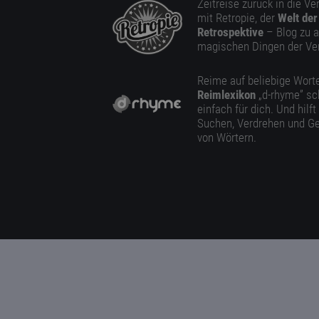
Zeitreise zurück in die V
mit Retropie, der
Welt der
Retrospektive
– Blog zu a
magischen Dingen der Ve
Reime auf beliebige Worte
Reimlexikon
„d-rhyme” sc
einfach für dich. Und hilft
Suchen, Verdrehen und Ge
von Wörtern.