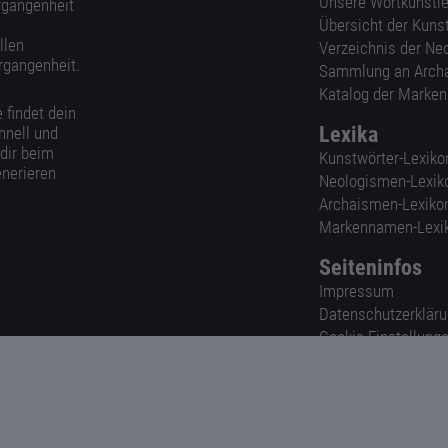
Unsere Wortkünstle
ergangenheit
Übersicht der Kuns
llen
Verzeichnis der Ne
rgangenheit.
Sammlung an Arch
Katalog der Marke
 findet dein
Lexika
hnell und
 dir beim
Kunstwörter-Lexiko
nerieren
Neologismen-Lexik
Archaismen-Lexiko
Markennamen-Lexi
Seiteninfos
Impressum
Datenschutzerklär
Cookie-Einstellung
Nutzungsbedingun
AGB