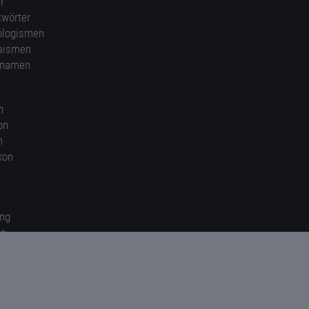
r
twörter
ologismen
aismen
nnamen
n
on
n
kon
ung
en
gen