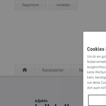
Registrieren
Anmelden
Cookies 
Um dir ein gu
Nutzerverhalt
ausgeschlosse
Kunstwörter
Neologismen
keine Werbung
kann, benötig
nun deine Zus
dich auch nic
Adjektiv