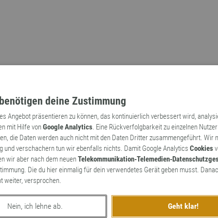
benötigen deine Zustimmung
tes Angebot präsentieren zu können, das kontinuierlich verbessert wird, analys
en mit Hilfe von
Google Analytics
. Eine Rückverfolgbarkeit zu einzelnen Nutzer
n, die Daten werden auch nicht mit den Daten Dritter zusammengeführt. Wir
Archaismen
Markennamen
 und verschachern tun wir ebenfalls nichts. Damit Google Analytics
Cookies
v
en wir aber nach dem neuen
Telekommunikation-Telemedien-Datenschutzge
timmung. Die du hier einmalig für dein verwendetes Gerät geben musst. Danac
ht weiter, versprochen.
Nein, ich lehne ab.
Geht klar!