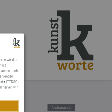
ieren wir das
n ist
 machen auch
ervenden
setz
(TTDSG)
h nerven wir
Archaismus